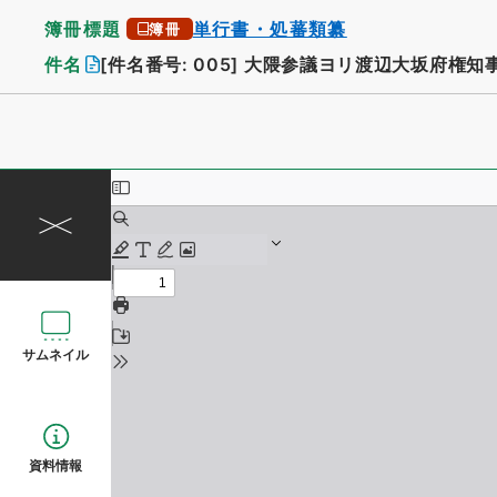
簿冊標題
単行書・処蕃類纂
簿冊
件名
[件名番号: 005]
大隈参議ヨリ渡辺大坂府権知
サムネイル
資料情報