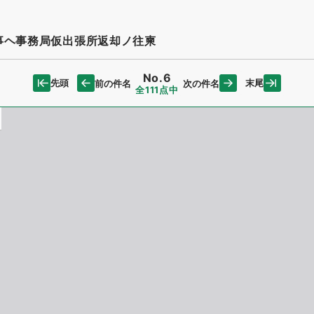
事ヘ事務局仮出張所返却ノ往柬
No.6
先頭
末尾
前の件名
次の件名
全111点中