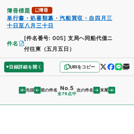
簿冊標題
簿冊
単行書・処蕃類纂・汽船買収・自四月三
十日至八月三十日
[件名番号: 005]
支局ヘ同船代価ニ
件名
付往柬（五月五日）
目録詳細を開く
URIをコピー
No.5
先頭
末尾
前の件名
次の件名
全76点中