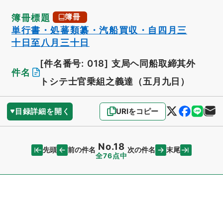
簿冊標題
簿冊
単行書・処蕃類纂・汽船買収・自四月三
十日至八月三十日
[件名番号: 018]
支局ヘ同船取締其外
件名
トシテ士官乗組之義達（五月九日）
目録詳細を開く
URIをコピー
No.18
先頭
末尾
前の件名
次の件名
全76点中