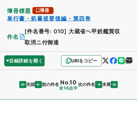
簿冊標題
簿冊
単行書・処蕃提要後編・第四巻
[件名番号: 010]
大蔵省ヘ甲鉄艦買収
件名
取消ニ付御達
目録詳細を開く
URIをコピー
No.10
先頭
末尾
前の件名
次の件名
全16点中