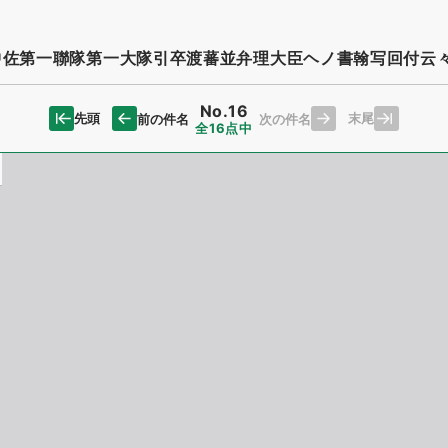
佐第一聯隊第一大隊引卒渡蕃並弁理大臣ヘノ書翰写回付云
No.16
先頭
末尾
前の件名
次の件名
全16点中