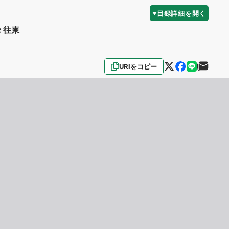
目録詳細を開く
々往柬
URIをコピー