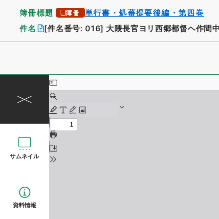
簿冊標題
単行書・処蕃提要後編・第四巻
簿冊
件名
[件名番号: 016]
大隈長官ヨリ西郷都督ヘ作間中
サムネイル
資料情報