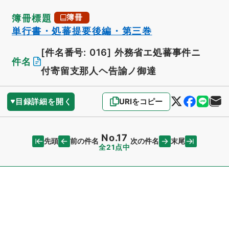
簿冊標題
簿冊
単行書・処蕃提要後編・第三巻
[件名番号: 016]
外務省エ処蕃事件ニ
件名
付寄留支那人ヘ告諭ノ御達
目録詳細を開く
URIをコピー
No.17
先頭
末尾
前の件名
次の件名
全21点中