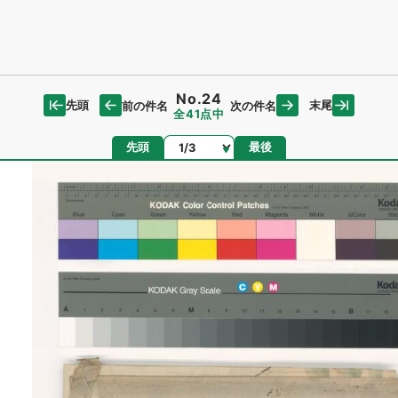
No.24
先頭
末尾
前の件名
次の件名
全41点中
ページ
先頭
最後