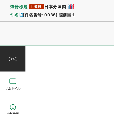
簿冊標題
日本分国図
簿冊
件名
[件名番号: 0036]
陸前国１
サムネイル
資料情報