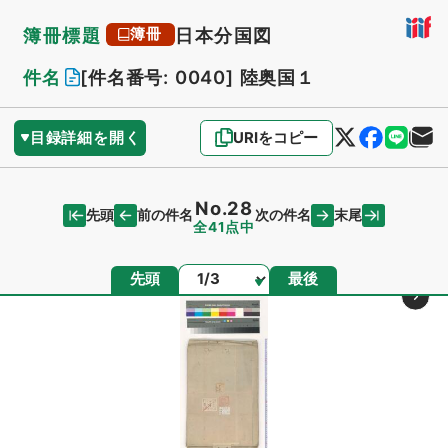
簿冊標題
日本分国図
簿冊
件名
[件名番号: 0040]
陸奥国１
目録詳細を開く
URIをコピー
No.28
先頭
末尾
前の件名
次の件名
全41点中
ページ
先頭
最後