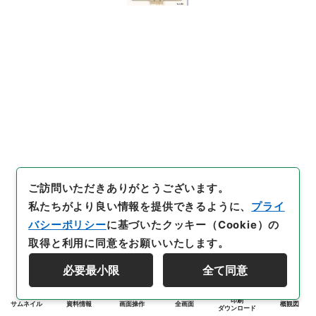
ご訪問いただきありがとうございます。
私たちがより良い情報を提供できるように、
プライ
バシーポリシー
に基づいたクッキー（Cookie）の
取得と利用に同意をお願いいたします。
必要最小限
全て同意
印刷
サムネイル
資料情報
画面操作
全画面
概観図
ダウンロード