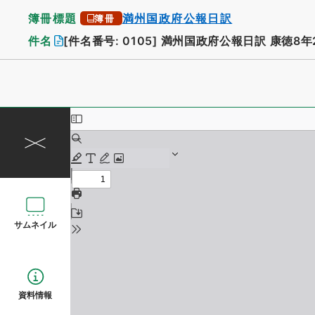
簿冊標題
満州国政府公報日訳
簿冊
件名
[件名番号: 0105]
満州国政府公報日訳 康徳8年2
サムネイル
資料情報