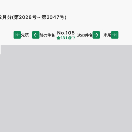
月分(第2028号～第2047号）
No.105
先頭
末尾
前の件名
次の件名
全131点中