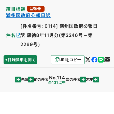
簿冊標題
簿冊
満州国政府公報日訳
[件名番号: 0114]
満州国政府公報日
件名
訳 康徳8年11月分(第2246号～第
2269号）
目録詳細を開く
URIをコピー
No.114
先頭
末尾
前の件名
次の件名
全131点中