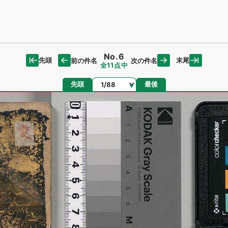
No.6
先頭
末尾
前の件名
次の件名
全11点中
ページ
先頭
最後