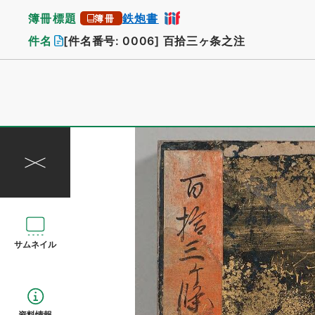
簿冊標題
鉄炮書
簿冊
件名
[件名番号: 0006]
百拾三ヶ条之注
サムネイル
資料情報