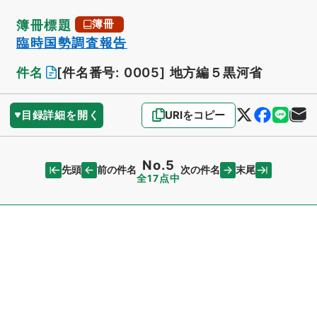
簿冊標題
簿冊
臨時国勢調査報告
件名
[件名番号: 0005]
地方編５黒河省
目録詳細を開く
URIをコピー
No.5
先頭
末尾
前の件名
次の件名
全17点中