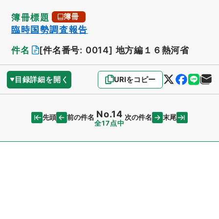
簿冊標題
簿冊
臨時国勢調査報告
件名
[件名番号: 0014]
地方編１６熱河省
目録詳細を開く
URIをコピー
No.14
先頭
末尾
前の件名
次の件名
全17点中