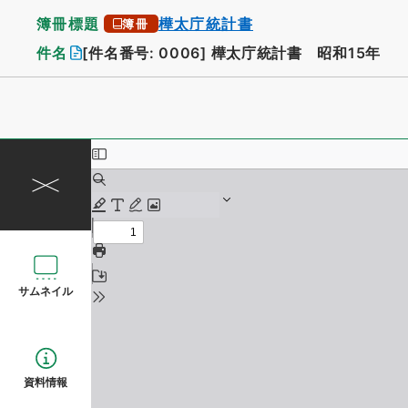
簿冊標題
樺太庁統計書
簿冊
件名
[件名番号: 0006]
樺太庁統計書 昭和15年
サムネイル
資料情報