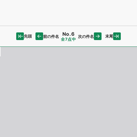
No.6
先頭
末尾
前の件名
次の件名
全7点中