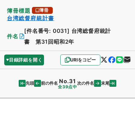
簿冊標題
簿冊
台湾総督府統計書
[件名番号: 0031]
台湾総督府統計
件名
書 第31回昭和2年
目録詳細を開く
URIをコピー
No.31
先頭
末尾
前の件名
次の件名
全39点中