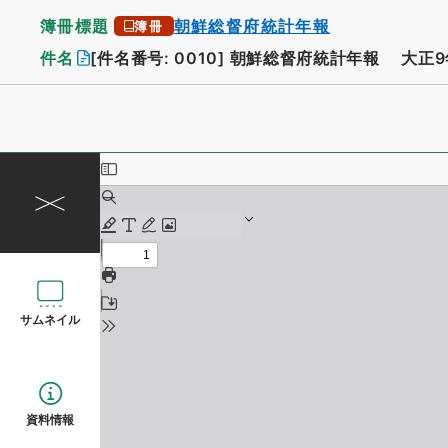
簿冊標題
朝鮮総督府統計年報
簿冊
件名
[件名番号: 0010]
朝鮮総督府統計年報 大正9
サムネイル
資料情報