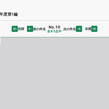
年度第1編
No.10
先頭
末尾
前の件名
次の件名
全47点中