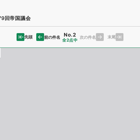
79回帝国議会
No.2
先頭
末尾
前の件名
次の件名
全2点中