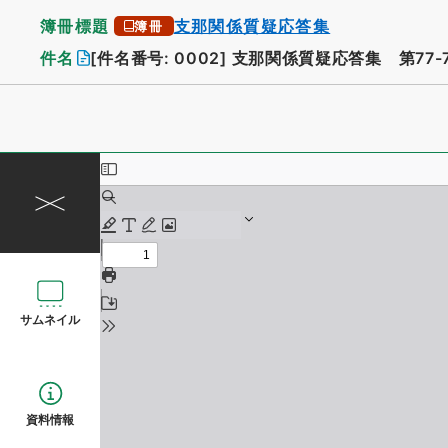
簿冊標題
支那関係質疑応答集
簿冊
件名
[件名番号: 0002]
支那関係質疑応答集 第77-
サムネイル
資料情報