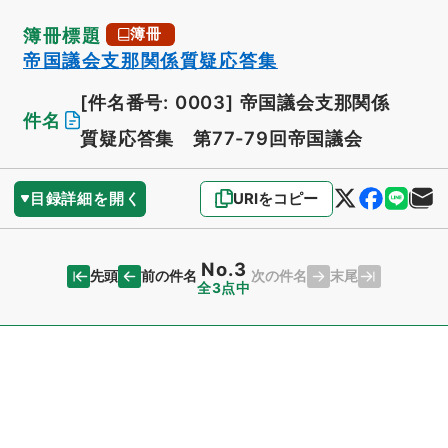
簿冊標題
簿冊
帝国議会支那関係質疑応答集
[件名番号: 0003]
帝国議会支那関係
件名
質疑応答集 第77-79回帝国議会
目録詳細を開く
URIをコピー
No.3
先頭
末尾
前の件名
次の件名
全3点中