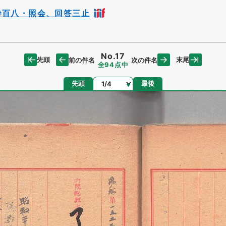
巻百八・照会、回答三止
No.17
先頭
末尾
前の件名
次の件名
全94点中
ページ
先頭
最後