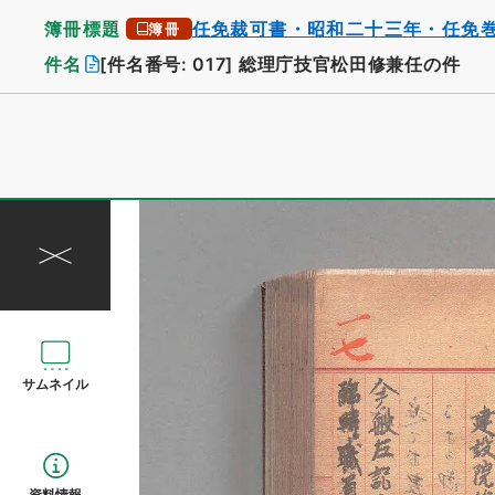
簿冊標題
任免裁可書・昭和二十三年・任免
簿冊
件名
[件名番号: 017]
総理庁技官松田修兼任の件
サムネイル
資料情報