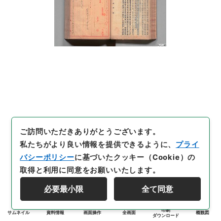
ご訪問いただきありがとうございます。
私たちがより良い情報を提供できるように、
プライ
バシーポリシー
に基づいたクッキー（Cookie）の
取得と利用に同意をお願いいたします。
必要最小限
全て同意
印刷
サムネイル
資料情報
画面操作
全画面
概観図
ダウンロード