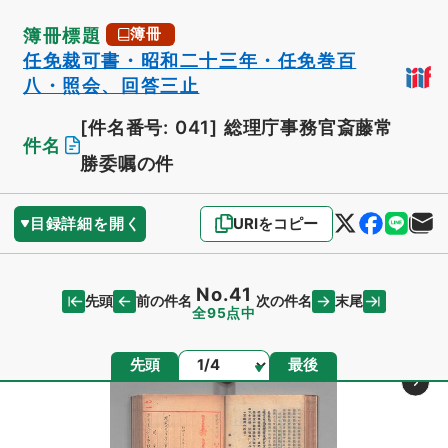
簿冊標題
簿冊
任免裁可書・昭和二十三年・任免巻百
八・照会、回答三止
[件名番号: 041]
総理庁事務官斎藤常
件名
勝委嘱の件
目録詳細を開く
URIをコピー
No.41
先頭
末尾
前の件名
次の件名
全95点中
ページ
先頭
最後