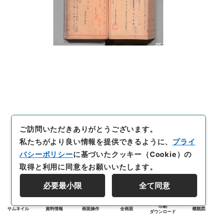
ご訪問いただきありがとうございます。
私たちがより良い情報を提供できるように、
プライ
バシーポリシー
に基づいたクッキー（Cookie）の
取得と利用に同意をお願いいたします。
必要最小限
全て同意
印刷
サムネイル
資料情報
画面操作
全画面
概観図
ダウンロード