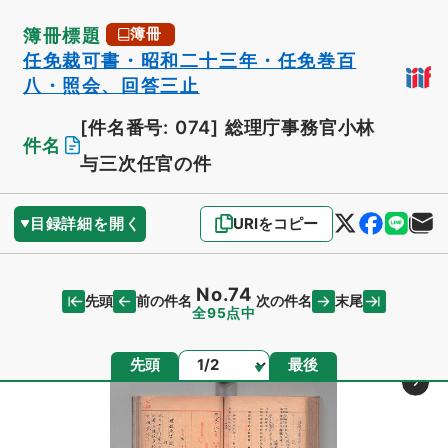
簿冊標題
簿冊
任免裁可書・昭和二十三年・任免巻百
八・照会、回答三止
[件名番号: 074]
総理庁事務官小林
件名
与三次任官の件
目録詳細を開く
URIをコピー
No.74
先頭
末尾
前の件名
次の件名
全95点中
ページ
先頭
最後