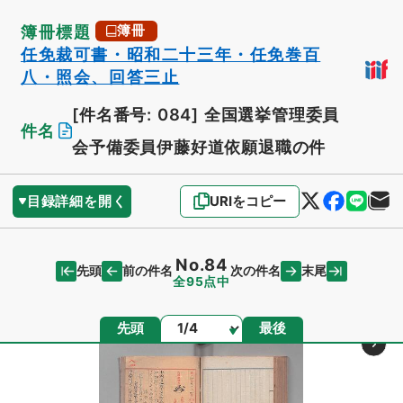
簿冊標題
簿冊
任免裁可書・昭和二十三年・任免巻百
八・照会、回答三止
[件名番号: 084]
全国選挙管理委員
件名
会予備委員伊藤好道依願退職の件
目録詳細を開く
URIをコピー
No.84
先頭
末尾
前の件名
次の件名
全95点中
ページ
先頭
最後