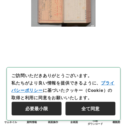
ご訪問いただきありがとうございます。
私たちがより良い情報を提供できるように、
プライ
バシーポリシー
に基づいたクッキー（Cookie）の
取得と利用に同意をお願いいたします。
必要最小限
全て同意
印刷
サムネイル
資料情報
画面操作
全画面
概観図
ダウンロード