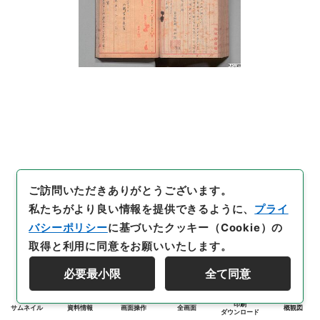
ご訪問いただきありがとうございます。
私たちがより良い情報を提供できるように、
プライ
バシーポリシー
に基づいたクッキー（Cookie）の
取得と利用に同意をお願いいたします。
必要最小限
全て同意
印刷
サムネイル
資料情報
画面操作
全画面
概観図
ダウンロード