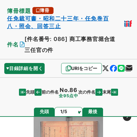
簿冊標題
簿冊
任免裁可書・昭和二十三年・任免巻百
八・照会、回答三止
[件名番号: 086]
商工事務官堀合道
件名
三任官の件
目録詳細を開く
URIをコピー
No.86
先頭
末尾
前の件名
次の件名
全95点中
ページ
先頭
最後