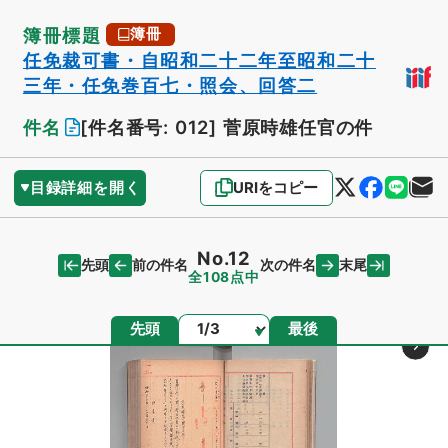
簿冊標題
簿冊
任免裁可書・自昭和二十二年至昭和二十
三年・任免巻百七・照会、回答二
件名
[件名番号: 012]
菅原時雄任官の件
目録詳細を開く
URIをコピー
No.12
先頭
末尾
前の件名
次の件名
全108点中
ページ
先頭
最後