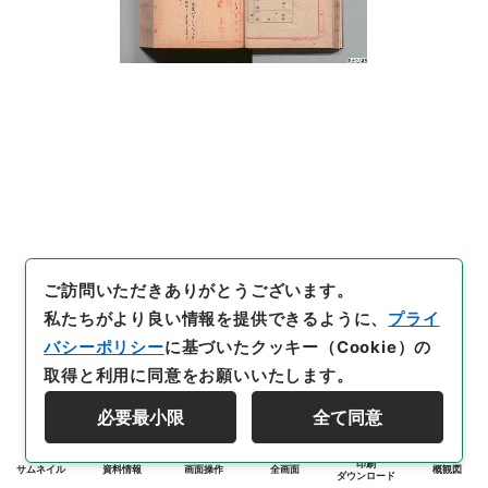
ご訪問いただきありがとうございます。
私たちがより良い情報を提供できるように、
プライ
バシーポリシー
に基づいたクッキー（Cookie）の
取得と利用に同意をお願いいたします。
必要最小限
全て同意
印刷
サムネイル
資料情報
画面操作
全画面
概観図
ダウンロード