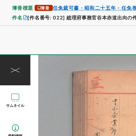
簿冊標題
任免裁可書・昭和二十五年・任免
簿冊
件名
[件名番号: 022]
総理府事務官谷本赤道出向の
サムネイル
資料情報