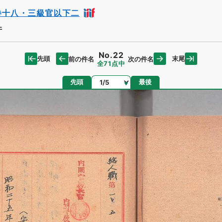
巻十八・三級官以下二
件
No.22
先頭
末尾
前の件名
次の件名
全71点中
ページ
先頭
最後