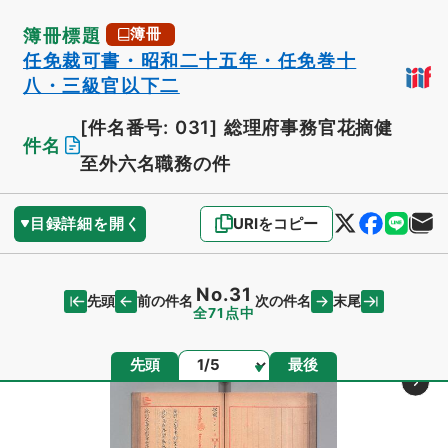
簿冊標題
簿冊
任免裁可書・昭和二十五年・任免巻十
八・三級官以下二
[件名番号: 031]
総理府事務官花摘健
件名
至外六名職務の件
目録詳細を開く
URIをコピー
No.31
先頭
末尾
前の件名
次の件名
全71点中
ページ
先頭
最後