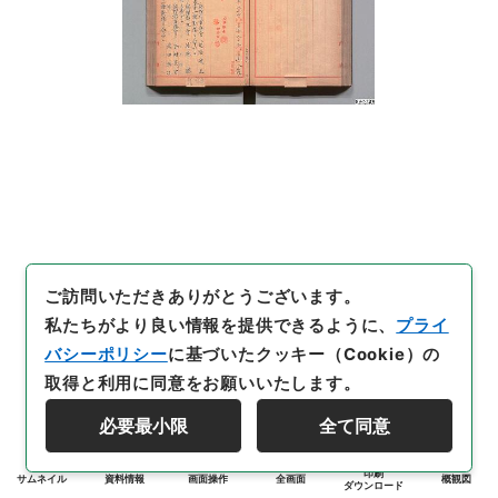
ご訪問いただきありがとうございます。
私たちがより良い情報を提供できるように、
プライ
バシーポリシー
に基づいたクッキー（Cookie）の
取得と利用に同意をお願いいたします。
必要最小限
全て同意
印刷
サムネイル
資料情報
画面操作
全画面
概観図
ダウンロード