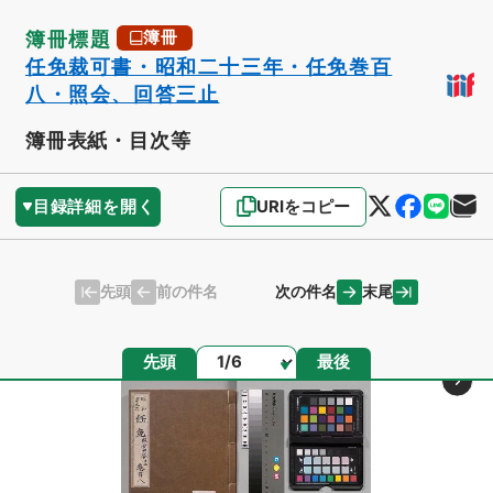
簿冊標題
簿冊
任免裁可書・昭和二十三年・任免巻百
八・照会、回答三止
簿冊表紙・目次等
目録詳細を開く
URIをコピー
先頭
末尾
前の件名
次の件名
ページ
先頭
最後