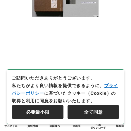
ご訪問いただきありがとうございます。
私たちがより良い情報を提供できるように、
プライ
バシーポリシー
に基づいたクッキー（Cookie）の
取得と利用に同意をお願いいたします。
必要最小限
全て同意
印刷
サムネイル
資料情報
画面操作
全画面
概観図
ダウンロード