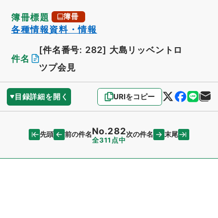
簿冊標題
簿冊
各種情報資料・情報
[件名番号: 282]
大島リッベントロ
件名
ツプ会見
目録詳細を開く
URIをコピー
No.282
先頭
末尾
前の件名
次の件名
全311点中