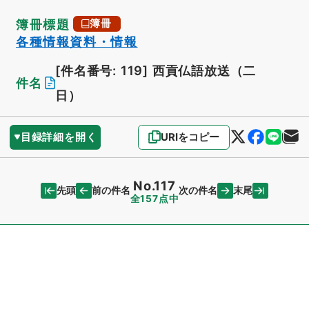
簿冊標題
簿冊
各種情報資料・情報
[件名番号: 119]
西貢仏語放送（二
件名
日）
目録詳細を開く
URIをコピー
No.117
先頭
末尾
前の件名
次の件名
全157点中