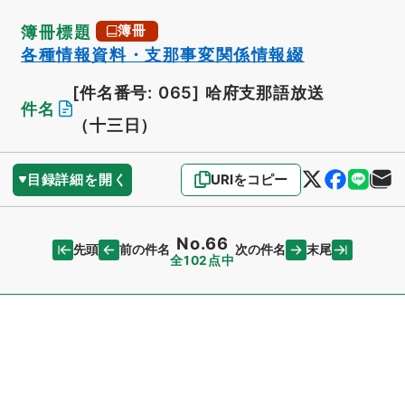
簿冊標題
簿冊
各種情報資料・支那事変関係情報綴
[件名番号: 065]
哈府支那語放送
件名
（十三日）
目録詳細を開く
URIをコピー
No.66
先頭
末尾
前の件名
次の件名
全102点中