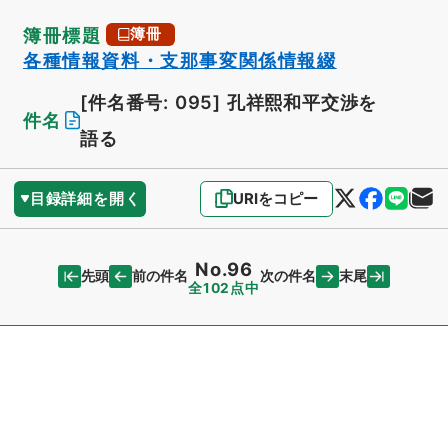
簿冊標題
簿冊
各種情報資料・支那事変関係情報綴
[件名番号: 095]
孔祥熙和平交渉を
件名
語る
目録詳細を開く
URIをコピー
No.96
先頭
末尾
前の件名
次の件名
全102点中