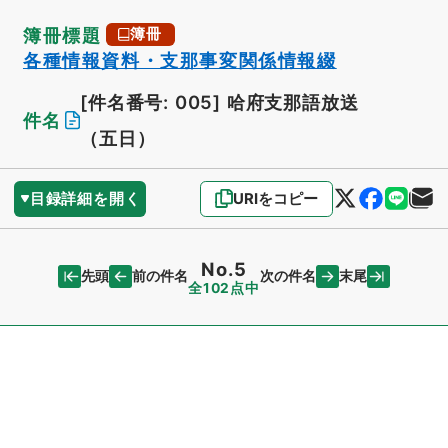
簿冊標題
簿冊
各種情報資料・支那事変関係情報綴
[件名番号: 005]
哈府支那語放送
件名
（五日）
目録詳細を開く
URIをコピー
No.5
先頭
末尾
前の件名
次の件名
全102点中