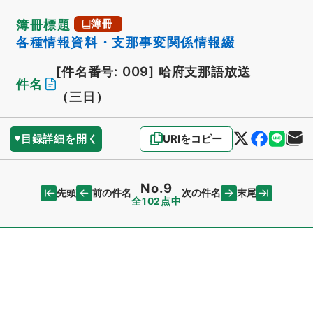
簿冊標題
簿冊
各種情報資料・支那事変関係情報綴
[件名番号: 009]
哈府支那語放送
件名
（三日）
目録詳細を開く
URIをコピー
No.9
先頭
末尾
前の件名
次の件名
全102点中