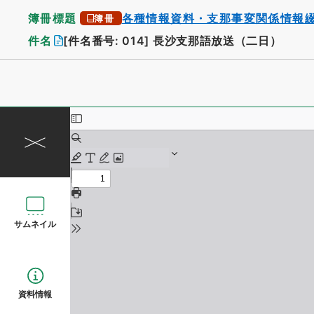
簿冊標題
各種情報資料・支那事変関係情報
簿冊
件名
[件名番号: 014]
長沙支那語放送（二日）
サムネイル
資料情報