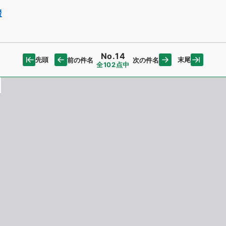
綴
No.14
先頭
末尾
前の件名
次の件名
全102点中