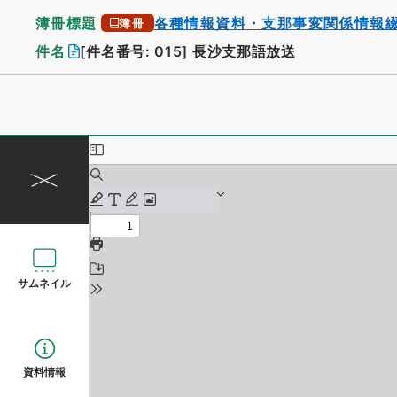
簿冊標題
各種情報資料・支那事変関係情報
簿冊
件名
[件名番号: 015]
長沙支那語放送
サムネイル
資料情報