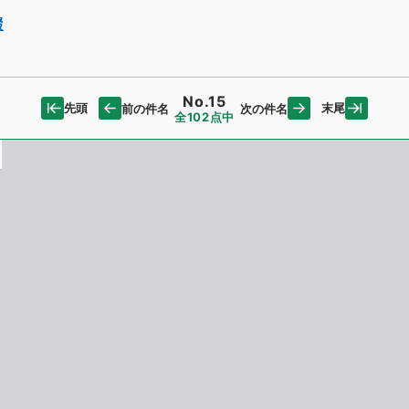
綴
No.15
先頭
末尾
前の件名
次の件名
全102点中