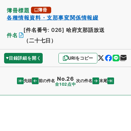
簿冊標題
簿冊
各種情報資料・支那事変関係情報綴
[件名番号: 026]
哈府支那語放送
件名
（二十七日）
目録詳細を開く
URIをコピー
No.26
先頭
末尾
前の件名
次の件名
全102点中