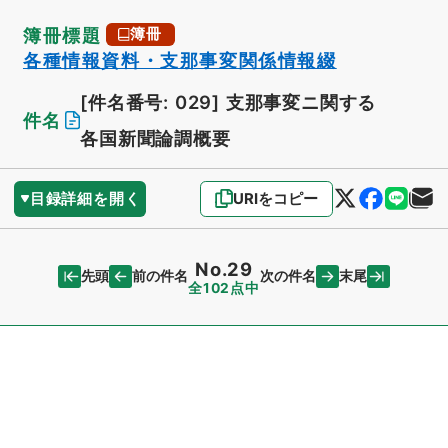
簿冊標題
簿冊
各種情報資料・支那事変関係情報綴
[件名番号: 029]
支那事変ニ関する
件名
各国新聞論調概要
目録詳細を開く
URIをコピー
No.29
先頭
末尾
前の件名
次の件名
全102点中