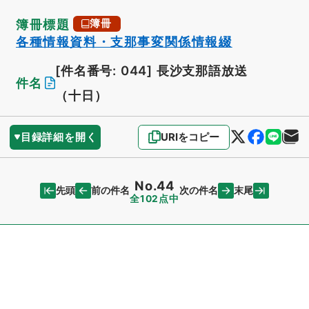
簿冊標題
簿冊
各種情報資料・支那事変関係情報綴
[件名番号: 044]
長沙支那語放送
件名
（十日）
目録詳細を開く
URIをコピー
No.44
先頭
末尾
前の件名
次の件名
全102点中