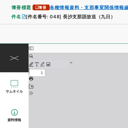
簿冊標題
各種情報資料・支那事変関係情報
簿冊
件名
[件名番号: 048]
長沙支那語放送（九日）
サムネイル
資料情報