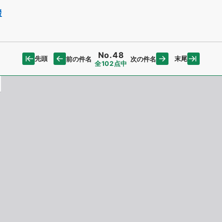
綴
No.48
先頭
末尾
前の件名
次の件名
全102点中