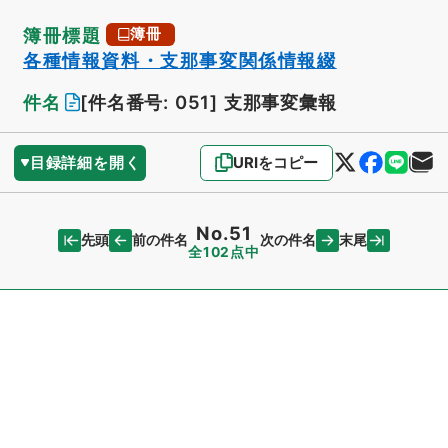
簿冊標題
簿冊
各種情報資料・支那事変関係情報綴
件名
[件名番号: 051]
支那事変彙報
目録詳細を開く
URIをコピー
No.51
先頭
末尾
前の件名
次の件名
全102点中