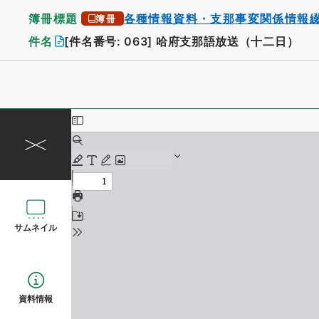
簿冊標題
各種情報資料・支那事変関係情報
簿冊
件名
[件名番号: 063]
哈府支那語放送（十二日）
サムネイル
資料情報