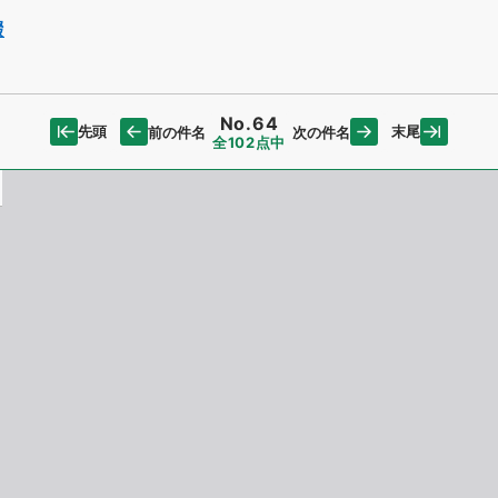
綴
No.64
先頭
末尾
前の件名
次の件名
全102点中