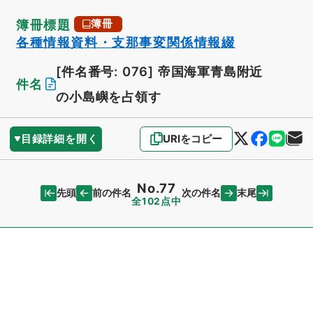
簿冊標題
簿冊
各種情報資料・支那事変関係情報綴
[件名番号: 076]
帝国海軍青島附近
件名
の小島嶼を占領す
目録詳細を開く
URIをコピー
No.77
先頭
末尾
前の件名
次の件名
全102点中