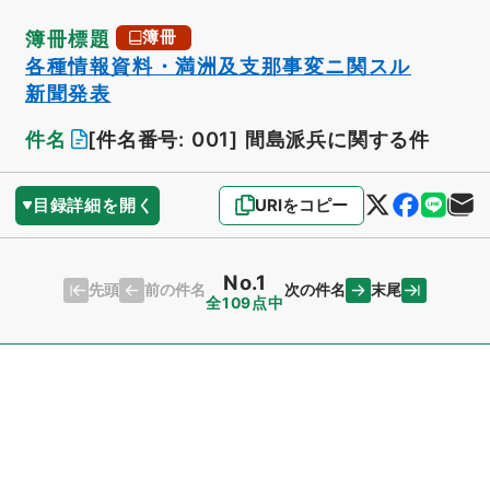
簿冊標題
簿冊
各種情報資料・満洲及支那事変ニ関スル
新聞発表
件名
[件名番号: 001]
間島派兵に関する件
目録詳細を開く
URIをコピー
No.1
先頭
末尾
前の件名
次の件名
全109点中