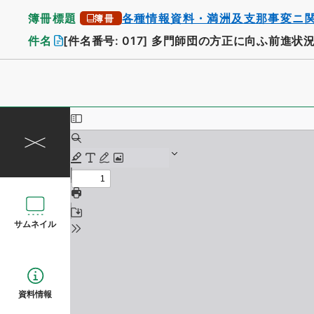
簿冊標題
各種情報資料・満洲及支那事変ニ
簿冊
件名
[件名番号: 017]
多門師団の方正に向ふ前進状
サムネイル
資料情報