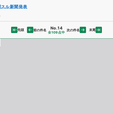
関スル新聞発表
況
No.14
先頭
末尾
前の件名
次の件名
全109点中