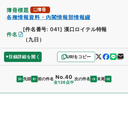
簿冊標題
簿冊
各種情報資料・内閣情報部情報綴
[件名番号: 041]
漢口ロイテル特報
件名
（九日）
目録詳細を開く
URIをコピー
No.40
先頭
末尾
前の件名
次の件名
全126点中