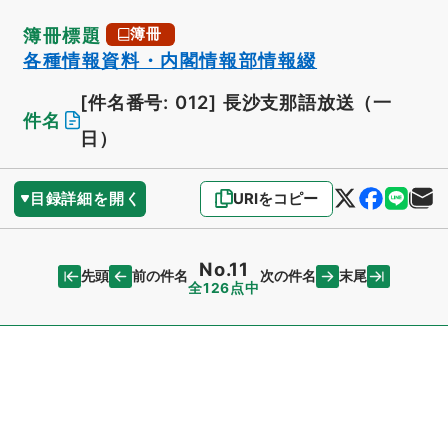
簿冊標題
簿冊
各種情報資料・内閣情報部情報綴
[件名番号: 012]
長沙支那語放送（一
件名
日）
目録詳細を開く
URIをコピー
No.11
先頭
末尾
前の件名
次の件名
全126点中