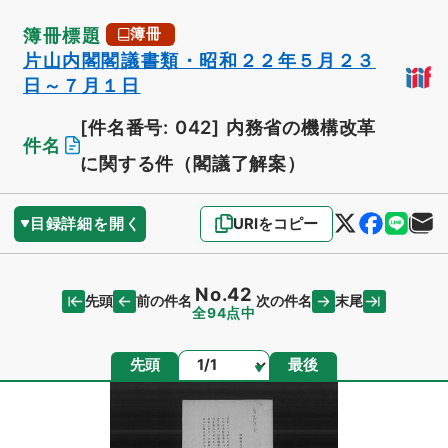
簿冊標題
簿冊
片山内閣閣議書類・昭和２２年５月２３
日～７月１日
[件名番号: 042]
内務省の機構改革
件名
に関する件（閣議了解案）
目録詳細を開く
URIをコピー
No.42
先頭
末尾
前の件名
次の件名
全94点中
ページ
先頭
最後