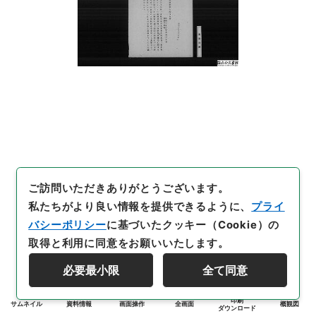
ご訪問いただきありがとうございます。
私たちがより良い情報を提供できるように、
プライ
バシーポリシー
に基づいたクッキー（Cookie）の
取得と利用に同意をお願いいたします。
必要最小限
全て同意
印刷
サムネイル
資料情報
画面操作
全画面
概観図
ダウンロード