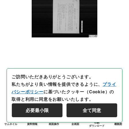
ご訪問いただきありがとうございます。
私たちがより良い情報を提供できるように、
プライ
バシーポリシー
に基づいたクッキー（Cookie）の
取得と利用に同意をお願いいたします。
必要最小限
全て同意
印刷
サムネイル
資料情報
画面操作
全画面
概観図
ダウンロード