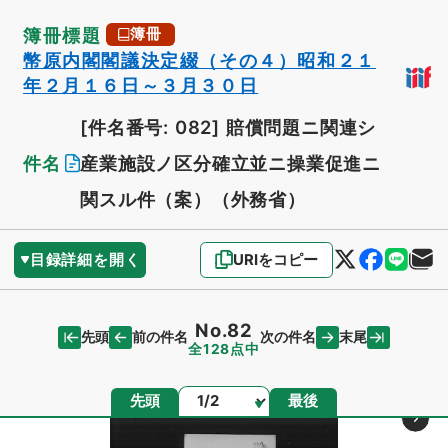
簿冊標題
簿冊
幣原内閣閣議決定綴（その４）昭和２１
年２月１６日～３月３０日
[件名番号: 082]
賠償問題ニ関連シ
件名
産業施設ノ区分確立並ニ操業促進ニ
関スル件（案）（外務省）
目録詳細を開く
URIをコピー
No.82
先頭
末尾
前の件名
次の件名
全128点中
ページ
先頭
最後