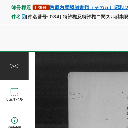
簿冊標題
幣原内閣閣議書類（その５）昭和
簿冊
件名
[件名番号: 034]
特許権及特許権ニ関スル諸制
サムネイル
資料情報