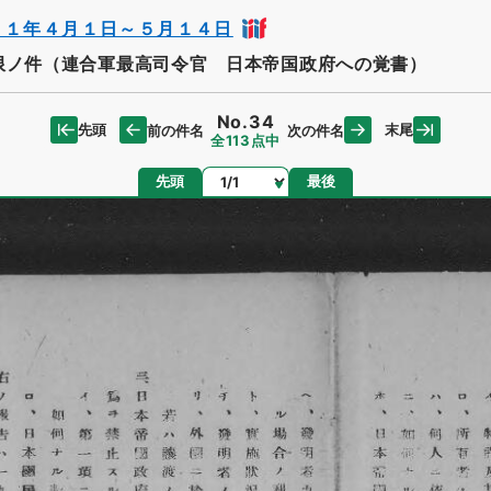
２１年４月１日～５月１４日
限ノ件（連合軍最高司令官 日本帝国政府への覚書）
No.34
先頭
末尾
前の件名
次の件名
全113点中
ページ
先頭
最後