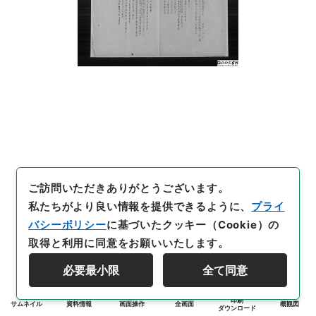
ご訪問いただきありがとうございます。
私たちがより良い情報を提供できるように、
プライ
バシーポリシー
に基づいたクッキー（Cookie）の
取得と利用に同意をお願いいたします。
必要最小限
全て同意
印刷
サムネイル
資料情報
画面操作
全画面
概観図
ダウンロード