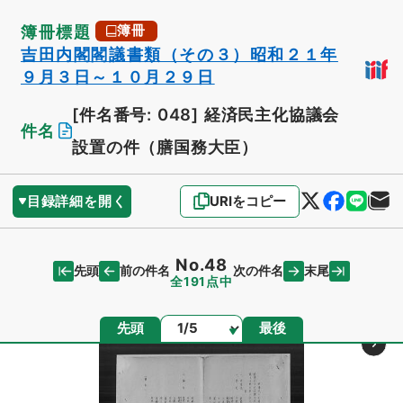
簿冊標題
簿冊
吉田内閣閣議書類（その３）昭和２１年
９月３日～１０月２９日
[件名番号: 048]
経済民主化協議会
件名
設置の件（膳国務大臣）
目録詳細を開く
URIをコピー
No.48
先頭
末尾
前の件名
次の件名
全191点中
ページ
先頭
最後